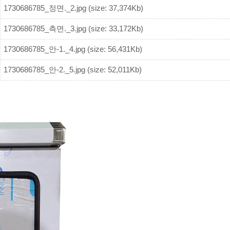
1730686785_정면._2.jpg (size: 37,374Kb)
1730686785_측면._3.jpg (size: 33,172Kb)
1730686785_안-1._4.jpg (size: 56,431Kb)
1730686785_안-2._5.jpg (size: 52,011Kb)