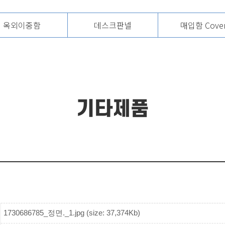
옥외이중함
데스크판넬
매입함 Cove
기타제품
1730686785_정면._1.jpg (size: 37,374Kb)